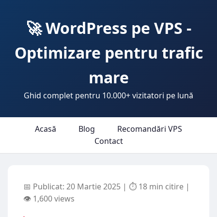
🚀 WordPress pe VPS -
Optimizare pentru trafic
mare
Ghid complet pentru 10.000+ vizitatori pe lună
Acasă
Blog
Recomandări VPS
Contact
📅 Publicat: 20 Martie 2025 | ⏱ 18 min citire |
👁️ 1,600 views