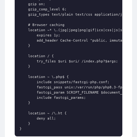
    gzip on;

    gzip_comp_level 6;

    gzip_types text/plain text/css application/json app
    # Browser caching

    location ~* \.(jpg|jpeg|png|gif|ico|css|js|svg|woff
        expires 1y;

        add_header Cache-Control "public, immutable";

    }

    location / {

        try_files $uri $uri/ /index.php?$args;

    }

    location ~ \.php$ {

        include snippets/fastcgi-php.conf;

        fastcgi_pass unix:/var/run/php/php8.3-fpm.sock;
        fastcgi_param SCRIPT_FILENAME $document_root$fa
        include fastcgi_params;

    }

    location ~ /\.ht {

        deny all;

    }

}