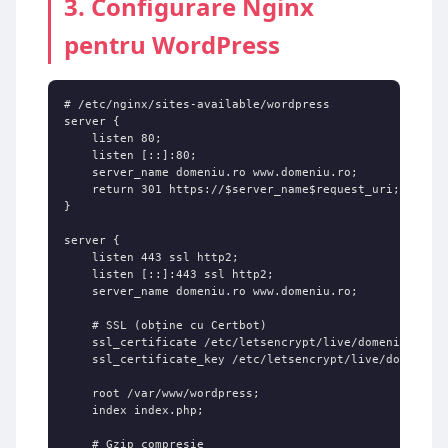
3. Configurare Nginx
pentru WordPress
# /etc/nginx/sites-available/wordpress

server {

    listen 80;

    listen [::]:80;

    server_name domeniu.ro www.domeniu.ro;

    return 301 https://$server_name$request_uri;

}

server {

    listen 443 ssl http2;

    listen [::]:443 ssl http2;

    server_name domeniu.ro www.domeniu.ro;

    # SSL (obține cu Certbot)

    ssl_certificate /etc/letsencrypt/live/domeniu.ro/fu
    ssl_certificate_key /etc/letsencrypt/live/domeniu.r
    root /var/www/wordpress;

    index index.php;

    # Gzip compresie
