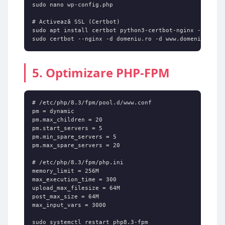
sudo nano wp-config.php

# Activează SSL (Certbot)

sudo apt install certbot python3-certbot-nginx -y

sudo certbot --nginx -d domeniu.ro -d www.domeniu.ro
5. Optimizare PHP-FPM
# /etc/php/8.3/fpm/pool.d/www.conf

pm = dynamic

pm.max_children = 20

pm.start_servers = 5

pm.min_spare_servers = 5

pm.max_spare_servers = 20

# /etc/php/8.3/fpm/php.ini

memory_limit = 256M

max_execution_time = 300

upload_max_filesize = 64M

post_max_size = 64M

max_input_vars = 3000

sudo systemctl restart php8.3-fpm