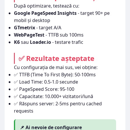
După optimizare, testează cu:
Google PageSpeed Insights
- target 90+ pe
mobil și desktop
GTmetrix
- target A/A
WebPageTest
- TTFB sub 100ms
K6
sau
Loader.io
- testare trafic
✅ Rezultate așteptate
Cu configurația de mai sus, vei obține:
✅ TTFB (Time To First Byte): 50-100ms
✅ Load Time: 0.5-1.0 secunde
✅ PageSpeed Score: 95-100
✅ Capacitate: 10.000+ vizitatori/lună
✅ Răspuns server: 2-5ms pentru cached
requests
📌 Ai nevoie de configurare