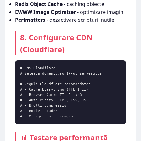
Redis Object Cache
- caching obiecte
EWWW Image Optimizer
- optimizare imagini
Perfmatters
- dezactivare scripturi inutile
8. Configurare CDN
(Cloudflare)
# DNS Cloudflare

# Setează domeniu.ro IP-ul serverului

# Reguli Cloudflare recomandate:

# - Cache Everything (TTL 1 zi)

# - Browser Cache TTL 1 lună

# - Auto Minify: HTML, CSS, JS

# - Brotli compression

# - Rocket Loader

# - Mirage pentru imagini
📊 Testare performanță