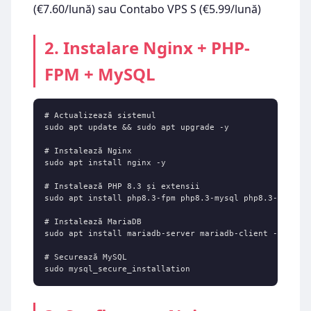
(€7.60/lună) sau Contabo VPS S (€5.99/lună)
2. Instalare Nginx + PHP-
FPM + MySQL
# Actualizează sistemul

sudo apt update && sudo apt upgrade -y

# Instalează Nginx

sudo apt install nginx -y

# Instalează PHP 8.3 și extensii

sudo apt install php8.3-fpm php8.3-mysql php8.3-curl ph
# Instalează MariaDB

sudo apt install mariadb-server mariadb-client -y

# Securează MySQL

sudo mysql_secure_installation