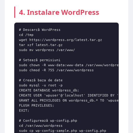
4. Instalare WordPress
# Descarcă WordPress

cd /tmp

wget https://wordpress.org/latest.tar.gz

tar xzf latest.tar.gz

sudo mv wordpress /var/www/

# Setează permisiuni

sudo chown -R www-data:www-data /var/www/wordpress

sudo chmod -R 755 /var/www/wordpress

# Crează baza de date

sudo mysql -u root -p

CREATE DATABASE wordpress_db;

CREATE USER 'wpuser'@'localhost' IDENTIFIED BY 'parola_
GRANT ALL PRIVILEGES ON wordpress_db.* TO 'wpuser'@'loc
FLUSH PRIVILEGES;

EXIT;

# Configurează wp-config.php

cd /var/www/wordpress

sudo cp wp-config-sample.php wp-config.php
