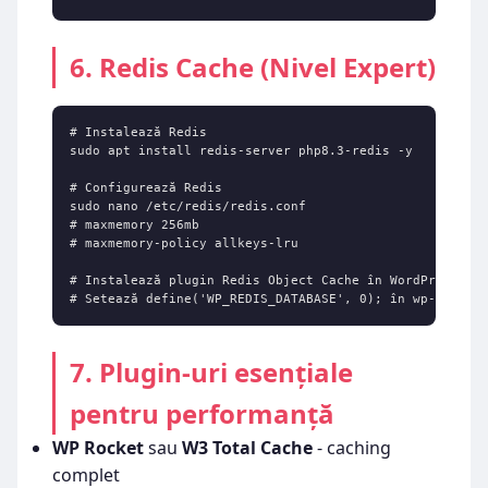
6. Redis Cache (Nivel Expert)
# Instalează Redis

sudo apt install redis-server php8.3-redis -y

# Configurează Redis

sudo nano /etc/redis/redis.conf

# maxmemory 256mb

# maxmemory-policy allkeys-lru

# Instalează plugin Redis Object Cache în WordPress

# Setează define('WP_REDIS_DATABASE', 0); în wp-config
7. Plugin-uri esențiale
pentru performanță
WP Rocket
sau
W3 Total Cache
- caching
complet