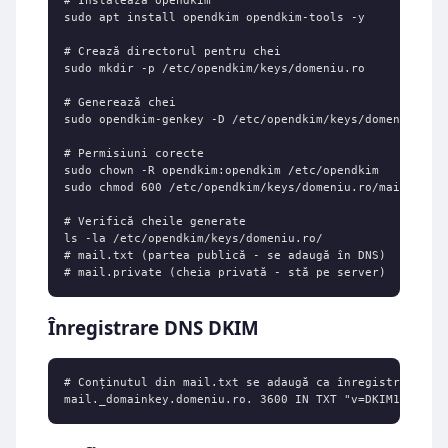
# Instalează opendkim

sudo apt install opendkim opendkim-tools -y

# Crează directorul pentru chei

sudo mkdir -p /etc/opendkim/keys/domeniu.ro

# Generează chei

sudo opendkim-genkey -D /etc/opendkim/keys/domeniu.ro/ 
# Permisiuni corecte

sudo chown -R opendkim:opendkim /etc/opendkim

sudo chmod 600 /etc/opendkim/keys/domeniu.ro/mail.priva
# Verifică cheile generate

ls -la /etc/opendkim/keys/domeniu.ro/

# mail.txt (partea publică - se adaugă în DNS)

# mail.private (cheia privată - stă pe server)
Înregistrare DNS DKIM
# Conținutul din mail.txt se adaugă ca înregistrare TXT
mail._domainkey.domeniu.ro. 3600 IN TXT "v=DKIM1; h=sh