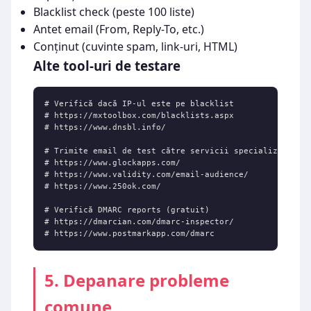
Blacklist check (peste 100 liste)
Antet email (From, Reply-To, etc.)
Conținut (cuvinte spam, link-uri, HTML)
Alte tool-uri de testare
# Verifică dacă IP-ul este pe blacklist

# https://mxtoolbox.com/blacklists.aspx

# https://www.dnsbl.info/

# Trimite email de test către servicii specializate

# https://www.glockapps.com/

# https://www.validity.com/email-audience/

# https://www.250ok.com/

# Verifică DMARC reports (gratuit)

# https://dmarcian.com/dmarc-inspector/

# https://www.postmarkapp.com/dmarc
5. Depanare probleme
comune