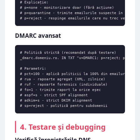
# Explicație:

# p=none - monitorizare doar (fără acțiune)

# p=quarantine - trimite emailurile suspecte în spam

# p=reject - respinge emailurile care nu trec verifică
DMARC avansat
# Politică strictă (recomandat după testare)

_dmarc.domeniu.ro. IN TXT "v=DMARC1; p=reject; pct=100;
# Parametri:

# pct=100 - aplică politicii la 100% din emailuri

# rua - rapoarte agregat (XML, zilnice)

# ruf - rapoarte forensics (individuale)

# fo=1 - trimite raport la orice eșec

# aspf=s - strict SPF alignment

# adkim=s - strict DKIM alignment

# sp=reject - politică pentru subdomenii
4. Testare și debugging
Verifică înregistrările DNS