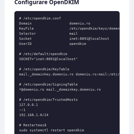
Configurare OpenDKIM
# /etc/opendkim.conf

Domain                  domeniu.ro

KeyFile                 /etc/opendkim/keys/domeniu.ro/m
Selector                mail

Socket                  inet:8891@localhost

UserID                  opendkim

# /etc/default/opendkim

SOCKET="inet:8891@localhost"

# /etc/opendkim/KeyTable

mail._domainkey.domeniu.ro domeniu.ro:mail:/etc/opendki
# /etc/opendkim/SigningTable

*@domeniu.ro mail._domainkey.domeniu.ro

# /etc/opendkim/TrustedHosts

127.0.0.1

::1

192.168.1.0/24

# Restartează

sudo systemctl restart opendkim
