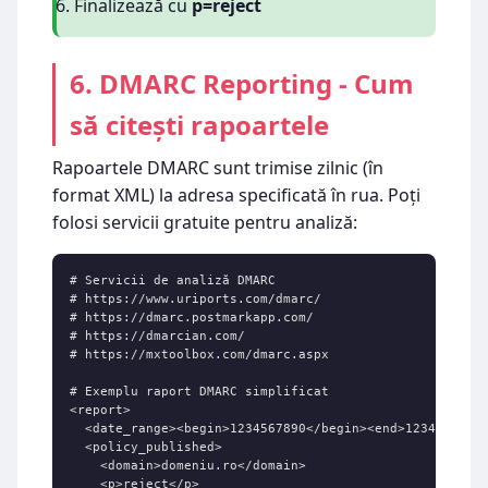
Finalizează cu
p=reject
6. DMARC Reporting - Cum
să citești rapoartele
Rapoartele DMARC sunt trimise zilnic (în
format XML) la adresa specificată în rua. Poți
folosi servicii gratuite pentru analiză:
# Servicii de analiză DMARC

# https://www.uriports.com/dmarc/

# https://dmarc.postmarkapp.com/

# https://dmarcian.com/

# https://mxtoolbox.com/dmarc.aspx

# Exemplu raport DMARC simplificat

<report>

  <date_range><begin>1234567890</begin><end>1234567890<
  <policy_published>

    <domain>domeniu.ro</domain>

    <p>reject</p>
