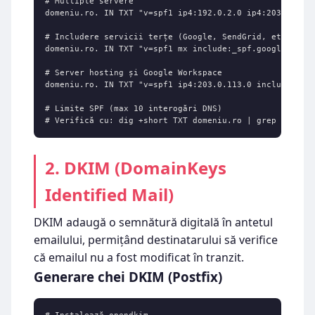
# Multiple servere

domeniu.ro. IN TXT "v=spf1 ip4:192.0.2.0 ip4:203.0.113.
# Includere servicii terțe (Google, SendGrid, etc.)

domeniu.ro. IN TXT "v=spf1 mx include:_spf.google.com ~
# Server hosting și Google Workspace

domeniu.ro. IN TXT "v=spf1 ip4:203.0.113.0 include:_spf
# Limite SPF (max 10 interogări DNS)

# Verifică cu: dig +short TXT domeniu.ro | grep spf
2. DKIM (DomainKeys
Identified Mail)
DKIM adaugă o semnătură digitală în antetul
emailului, permițând destinatarului să verifice
că emailul nu a fost modificat în tranzit.
Generare chei DKIM (Postfix)