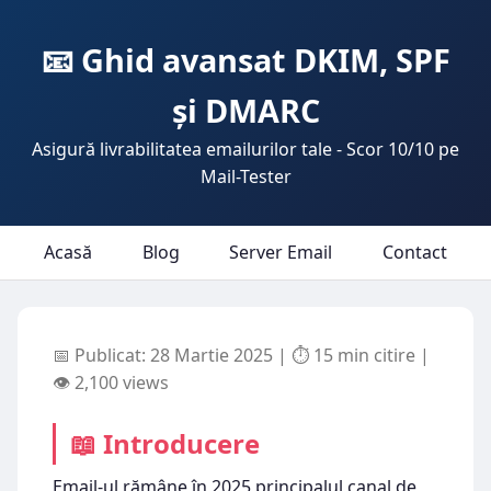
📧 Ghid avansat DKIM, SPF
și DMARC
Asigură livrabilitatea emailurilor tale - Scor 10/10 pe
Mail-Tester
Acasă
Blog
Server Email
Contact
📅 Publicat: 28 Martie 2025 | ⏱ 15 min citire |
👁️ 2,100 views
📖 Introducere
Email-ul rămâne în 2025 principalul canal de