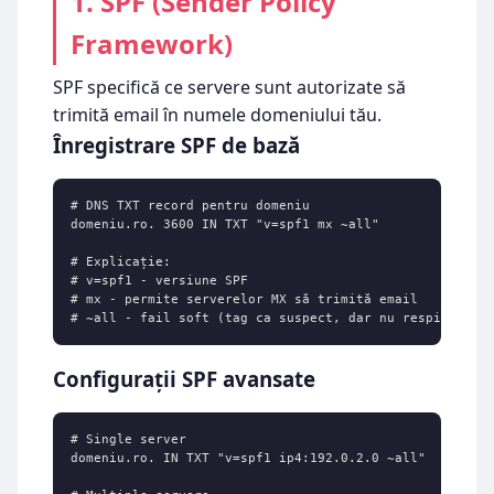
1. SPF (Sender Policy
Framework)
SPF specifică ce servere sunt autorizate să
trimită email în numele domeniului tău.
Înregistrare SPF de bază
# DNS TXT record pentru domeniu

domeniu.ro. 3600 IN TXT "v=spf1 mx ~all"

# Explicație:

# v=spf1 - versiune SPF

# mx - permite serverelor MX să trimită email

# ~all - fail soft (tag ca suspect, dar nu respinge)
Configurații SPF avansate
# Single server

domeniu.ro. IN TXT "v=spf1 ip4:192.0.2.0 ~all"
