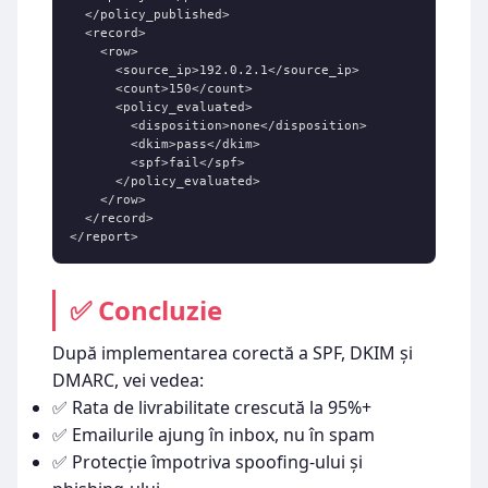
  </policy_published>

  <record>

    <row>

      <source_ip>192.0.2.1</source_ip>

      <count>150</count>

      <policy_evaluated>

        <disposition>none</disposition>

        <dkim>pass</dkim>

        <spf>fail</spf>

      </policy_evaluated>

    </row>

  </record>

</report>
✅ Concluzie
După implementarea corectă a SPF, DKIM și
DMARC, vei vedea:
✅ Rata de livrabilitate crescută la 95%+
✅ Emailurile ajung în inbox, nu în spam
✅ Protecție împotriva spoofing-ului și